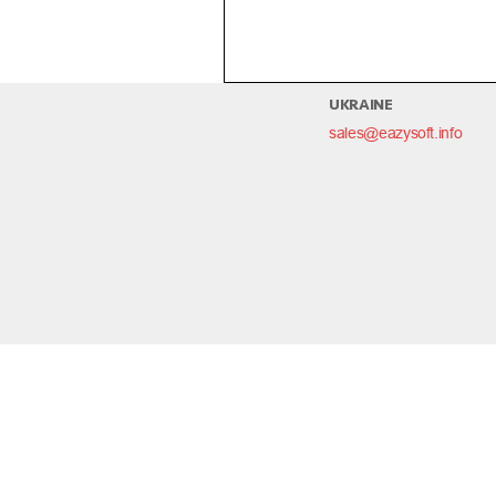
Таким образом я не попаду в итоговую
Кстати, ты зашел на эту старницу в
22:
UKRAINE
sales@eazysoft.info