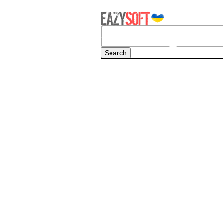
It seems we can’t find what you’re lookin
Nothing Fou
Search
for:
Прирвет! я 
Если ты хочешь использовать Vue в это
Ты можешь создавать компоненты вну
Затем тебе нужно зарегистрировать к
Если ты все же решишь что Vue не нуже
require("./framework/app");
в
и строку:
"
<example-vue-component></exa