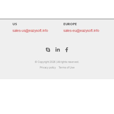
 сборку((
27:42
с тех пор прошло
0 h 0 m 28 c
.
US
EUROPE
sales-us@eazysoft.info
sales-eu@eazysoft.info
© Copyright 2026 | All rights reserved.
Privacy policy
Terms of Use